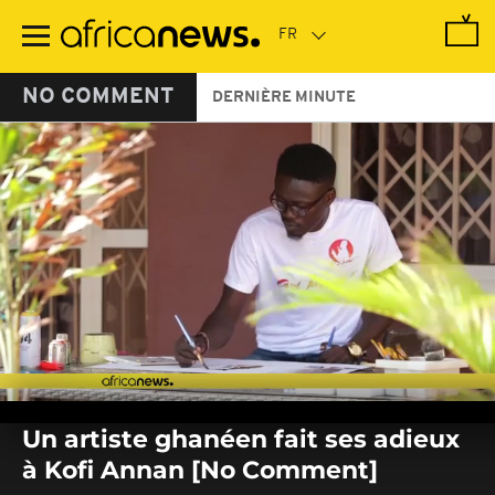
Passer
au
contenu
principal
NO COMMENT
DERNIÈRE MINUTE
0
seconds
Un artiste ghanéen fait ses adieux
of
0
à Kofi Annan [No Comment]
seconds