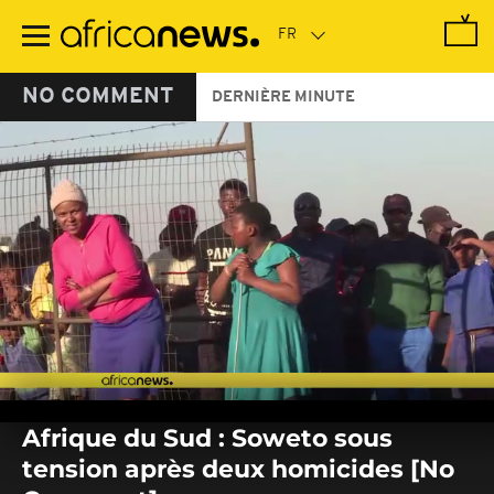
Passer
au
contenu
principal
NO COMMENT
DERNIÈRE MINUTE
0
seconds
Afrique du Sud : Soweto sous
of
0
tension après deux homicides [No
seconds