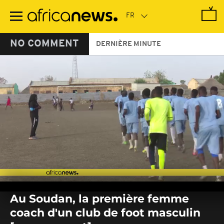
Passer
au
contenu
principal
NO COMMENT
DERNIÈRE MINUTE
0
seconds
Au Soudan, la première femme
of
0
coach d'un club de foot masculin
seconds