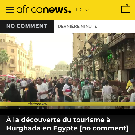
Passer
au
contenu
principal
NO COMMENT
DERNIÈRE MINUTE
0
seconds
À la découverte du tourisme à
of
0
Hurghada en Egypte [no comment]
seconds