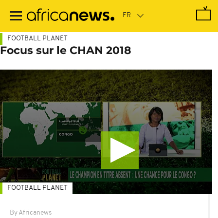
Passer
au
contenu
principal
FOOTBALL PLANET
Focus sur le CHAN 2018
FOOTBALL PLANET
By Africanews