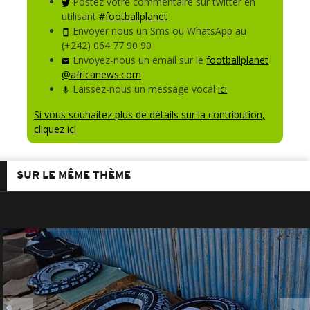
Postez votre commentaire sur twitter en
utilisant
#footballplanet
Envoyer nous un Sms ou WhatsApp au
(+242) 064 77 90 90
Envoyez-nous un email sur le
footballplanet
@africanews.com
Laissez-nous un message vocal
ici
Si vous souhaitez plus de détails sur la contribution,
cliquez ici
SUR LE MÊME THÈME