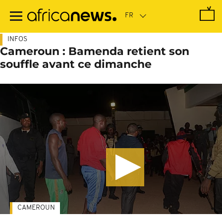
Passer
au
contenu
principal
INFOS
Cameroun : Bamenda retient son
souffle avant ce dimanche
CAMEROUN