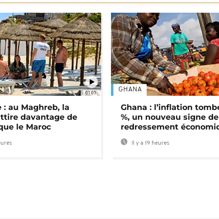
GHANA
01:01
 : au Maghreb, la
Ghana : l’inflation tomb
attire davantage de
%, un nouveau signe de
 que le Maroc
redressement économi
eures
Il y a 19 heures