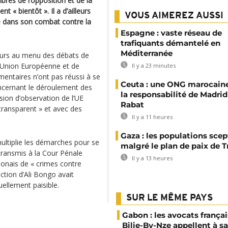
res de l’opposition et de la
t « bientôt ». Il a d’ailleurs
VOUS AIMEREZ AUSSI
dre dans son combat contre la
Espagne : vaste réseau de
trafiquants démantelé en
Méditerranée
leurs au menu des débats de
l’Union Européenne et de
Il y a 23 minutes
ementaires n’ont pas réussi à se
Ceuta : une ONG marocaine
ncernant le déroulement des
la responsabilité de Madrid
sion d’observation de l’UE
Rabat
transparent » et avec des
Il y a 11 heures
Gaza : les populations sce
ultiplie les démarches pour se
malgré le plan de paix de 
 transmis à la Cour Pénale
Il y a 13 heures
bonais de « crimes contre
ection d’Ali Bongo avait
uellement paisible.
SUR LE MÊME PAYS
Gabon : les avocats françai
Bilie-By-Nze appellent à sa