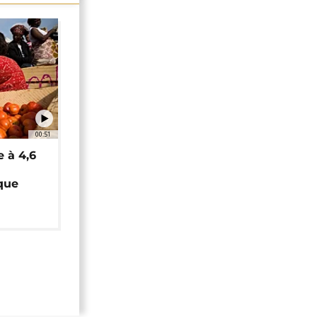
00:51
e à 4,6
que