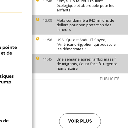
Kenya : un fauteuil roulant
12:48
écologique et abordable pour les
enfants
Meta condamné à 942 millions de
12:08
dollars pour non protection des
mineurs
USA : Qui est Abdul El-Sayed,
11:56
l’Américano-Égyptien qui bouscule
 pointe
les démocrates ?
 et de
Une semaine après l’afflux massif
11:45
de migrants, Ceuta face à l’urgence
humanitaire
ptiques
PUBLICITÉ
Trump
s de
VOIR PLUS