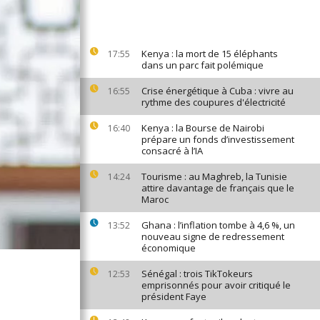
Kenya : la mort de 15 éléphants
17:55
dans un parc fait polémique
Crise énergétique à Cuba : vivre au
16:55
rythme des coupures d'électricité
Kenya : la Bourse de Nairobi
16:40
prépare un fonds d’investissement
consacré à l’IA
Tourisme : au Maghreb, la Tunisie
14:24
attire davantage de français que le
Maroc
Ghana : l’inflation tombe à 4,6 %, un
13:52
nouveau signe de redressement
économique
Sénégal : trois TikTokeurs
12:53
emprisonnés pour avoir critiqué le
président Faye