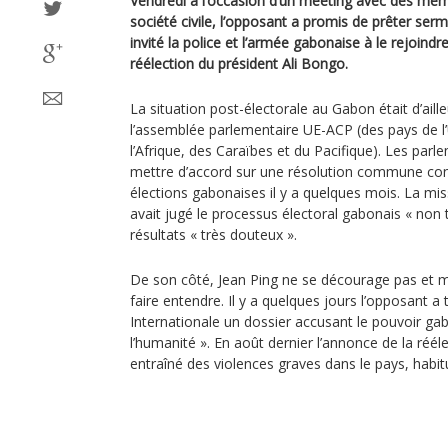
Vendredi à l’occasion d’un meeting avec des memb
société civile, l’opposant a promis de prêter sermen
invité la police et l’armée gabonaise à le rejoin
réélection du président Ali Bongo.
La situation post-électorale au Gabon était d’ail
l’assemblée parlementaire UE-ACP (des pays de 
l’Afrique, des Caraïbes et du Pacifique). Les parl
mettre d’accord sur une résolution commune co
élections gabonaises il y a quelques mois. La mis
avait jugé le processus électoral gabonais « non 
résultats « très douteux ».
De son côté, Jean Ping ne se décourage pas et m
faire entendre. Il y a quelques jours l’opposant a
Internationale un dossier accusant le pouvoir ga
l’humanité ». En août dernier l’annonce de la réél
entraîné des violences graves dans le pays, habit