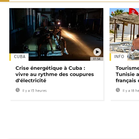
CUBA
INFO
01:54
Crise énergétique à Cuba :
Tourisme
vivre au rythme des coupures
Tunisie 
d'électricité
français
Il y a 15 heures
Il y a 18 h