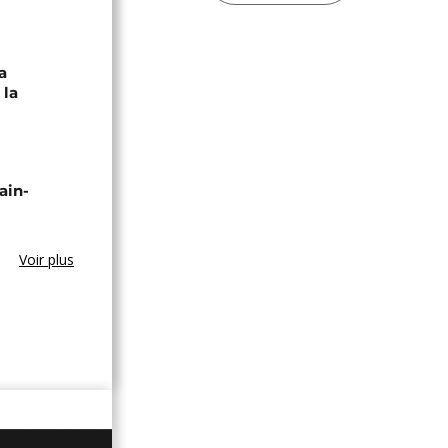
a
 la
ain-
Voir plus