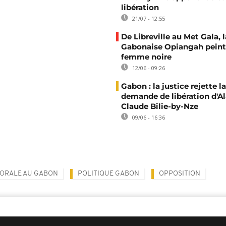
libération
21/07 - 12:55
De Libreville au Met Gala, l
Gabonaise Opiangah peint
femme noire
12/06 - 09:26
Gabon : la justice rejette la
demande de libération d'Al
Claude Bilie-by-Nze
09/06 - 16:36
TORALE AU GABON
POLITIQUE GABON
OPPOSITION