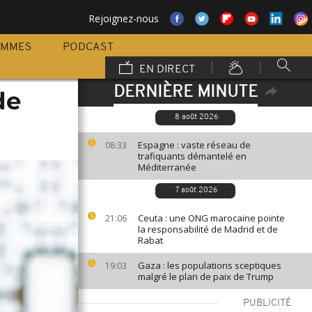
Rejoignez-nous
AMMES
PODCAST
EN DIRECT
DERNIÈRE MINUTE
de
8 août 2026
Espagne : vaste réseau de
08:33
trafiquants démantelé en
Méditerranée
7 août 2026
Ceuta : une ONG marocaine pointe
21:06
la responsabilité de Madrid et de
Rabat
Gaza : les populations sceptiques
19:03
malgré le plan de paix de Trump
PUBLICITÉ