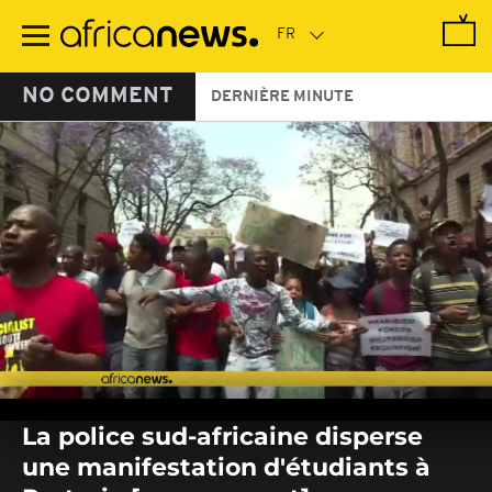
Passer
au
contenu
principal
NO COMMENT
DERNIÈRE MINUTE
0
seconds
La police sud-africaine disperse
of
0
une manifestation d'étudiants à
seconds