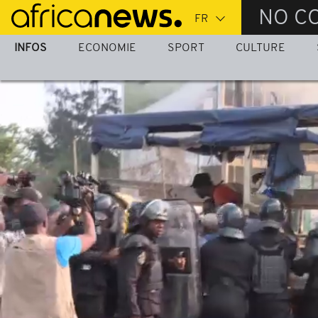
Passer
NO C
au
contenu
INFOS
ECONOMIE
SPORT
CULTURE
principal