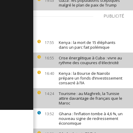
Gaza : les populations sceptiques
19:03
malgré le plan de paix de Trump
olice
 marche de
par des gaz
PUBLICITÉ
...
rts entre
étudiants à
g [no
Kenya : la mort de 15 éléphants
17:55
dans un parc fait polémique
Crise énergétique à Cuba : vivre au
16:55
sa mort,
rythme des coupures d'électricité
ine toujours
]
Kenya : la Bourse de Nairobi
16:40
prépare un fonds d’investissement
consacré à l’IA
Tourisme : au Maghreb, la Tunisie
14:24
attire davantage de français que le
Maroc
Ghana : l’inflation tombe à 4,6 %, un
13:52
nouveau signe de redressement
économique