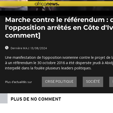
0
seconds
Marche contre le référendum : 
of
0
l'opposition arrêtés en Côte d'I
seconds
Volume
0%
comment]
Dernière MAJ:
13/08/2024
Une manifestation de l’opposition ivoirienne contre le projet de 
à un référendum le 30 octobre 2016 a été dispersée jeudi à Abidjan
interpellé dans la foulée plusieurs leaders politiques.
CRISE POLITIQUE
SOCIÉTÉ
Plus d'actualités sur
PLUS DE NO COMMENT