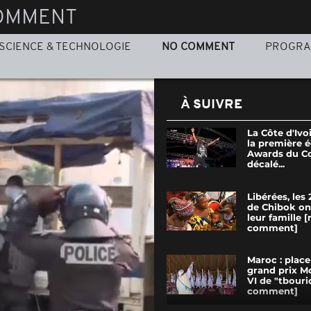
OMMENT
SCIENCE & TECHNOLOGIE
NO COMMENT
PROGR
À SUIVRE
La Côte d'Ivo
la première é
Awards du C
décalé...
Libérées, les
de Chibok on
leur famille [
comment]
Maroc : place
grand prix
VI de "tbouri
comment]