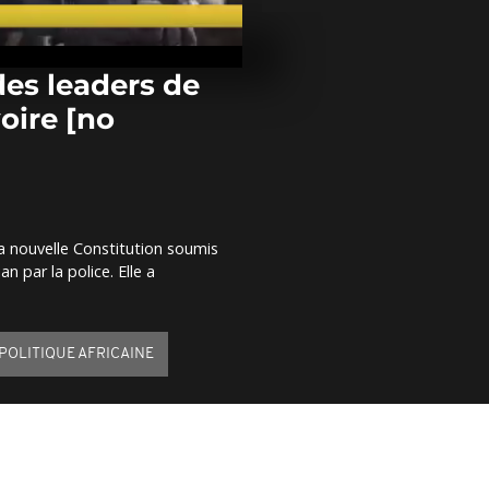
Sénégal : la p
disperse une
l'opposition 
lacrymogènes
des leaders de
voire [no
Nouveaux heu
policiers et 
Johannesbur
comment]
29 ans après 
Sankara fasc
la nouvelle Constitution soumis
[no comment
 par la police. Elle a
POLITIQUE AFRICAINE