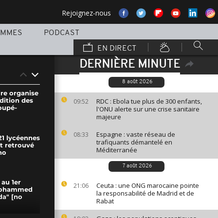
Rejoignez-nous
AMMES
PODCAST
EN DIRECT
DERNIÈRE MINUTE
8 août 2026
ire organise
dition des
RDC : Ebola tue plus de 300 enfants,
09:52
oupé-
l'ONU alerte sur une crise sanitaire
majeure
Espagne : vaste réseau de
08:33
 21 lycéennes
trafiquants démantelé en
t retrouvé
Méditerranée
no
7 août 2026
 au 1er
Ceuta : une ONG marocaine pointe
21:06
 Mohammed
la responsabilité de Madrid et de
da" [no
Rabat