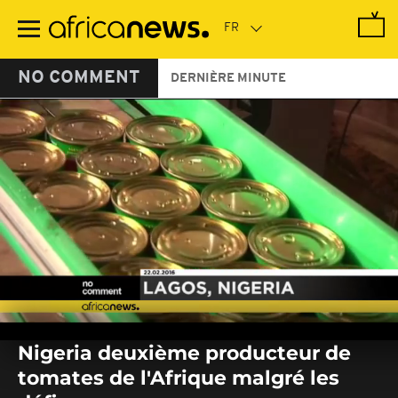
Passer
au
contenu
principal
NO COMMENT
DERNIÈRE MINUTE
0
seconds
Nigeria deuxième producteur de
of
0
tomates de l'Afrique malgré les
seconds