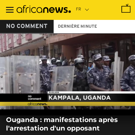
Passer
au
contenu
principal
NO COMMENT
DERNIÈRE MINUTE
0
seconds
Ouganda : manifestations après
of
0
l'arrestation d'un opposant
seconds