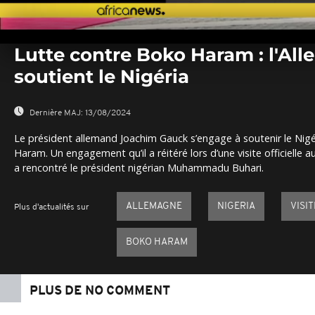
0
seconds
Lutte contre Boko Haram : l'Al
of
0
soutient le Nigéria
seconds
Volume
0%
Dernière MAJ:
13/08/2024
Le président allemand Joachim Gauck s’engage à soutenir le Nigé
Haram. Un engagement qu’il a réitéré lors d’une visite officielle au
a rencontré le président nigérian Muhammadu Buhari.
ALLEMAGNE
NIGERIA
VISI
Plus d'actualités sur
BOKO HARAM
PLUS DE NO COMMENT