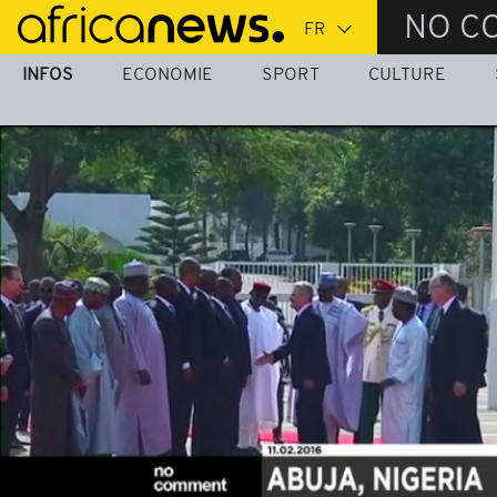
Passer
NO C
au
contenu
INFOS
ECONOMIE
SPORT
CULTURE
principal