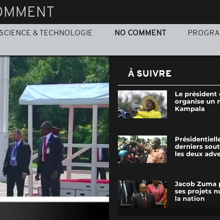
OMMENT
SCIENCE & TECHNOLOGIE
NO COMMENT
PROGR
À SUIVRE
Le président
organise un 
Kampala
Présidentiell
derniers sou
les deux adver
Jacob Zuma 
ses projets n
la nation