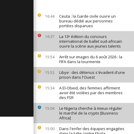
ques font
que du Sud
Ceuta : la Garde civile ouvre un
16:44
bureau dédié aux personnes
portées disparues
e en
La 13ᵉ édition du concours
16:37
nifestation
international de ballet sud-africain
l'opposant
ouvre la scène aux jeunes talents
Arrêt sur images du 6 août 2026 : la
15:54
nt de train
FIFA dans la tourmente
e 100
n Egypte
Libye : des détenus s'évadent d'une
15:52
prison dans l'Ouest
A El-Obeid, des femmes affirment
15:34
avoir été violées par des membres
des FSR
Le Nigeria cherche à mieux réguler
15:04
le marché de la crypto [Business
Africa]
Dans l'enfer des équipes engagées
15:00
dans la lutte contre Ebola