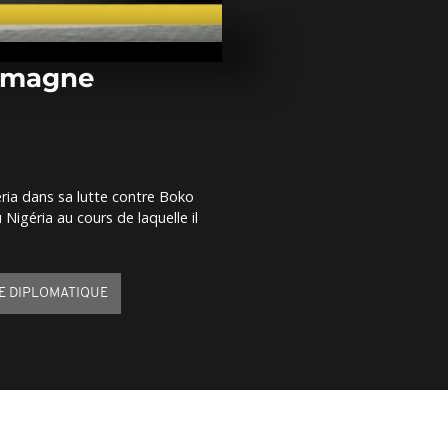
Des scientifi
revivre le
"quagga"Afri
lemagne
Présidentiell
Ouganda : ma
de soutien à 
Besigye
ria dans sa lutte contre Boko
Un dérailleme
 Nigéria au cours de laquelle il
blesse plus d
personnes e
TE DIPLOMATIQUE