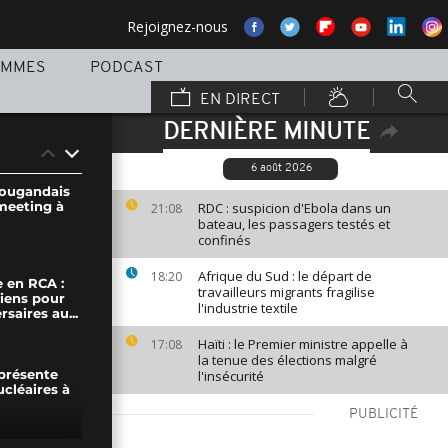
Rejoignez-nous
AMMES
PODCAST
EN DIRECT
DERNIÈRE MINUTE
6 août 2026
 ougandais
meeting à
RDC : suspicion d'Ebola dans un
21:08
bateau, les passagers testés et
confinés
Afrique du Sud : le départ de
18:20
e en RCA :
travailleurs migrants fragilise
tiens pour
l'industrie textile
saires au...
Haïti : le Premier ministre appelle à
17:08
la tenue des élections malgré
l'insécurité
présente
ucléaires à
PUBLICITÉ