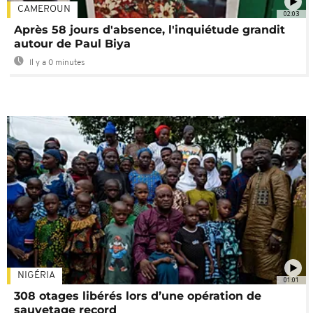
CAMEROUN
02:03
Après 58 jours d'absence, l'inquiétude grandit
autour de Paul Biya
Il y a 0 minutes
NIGÉRIA
01:01
308 otages libérés lors d’une opération de
sauvetage record