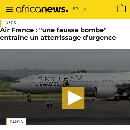
Passer
au
contenu
principal
INFOS
Air France : "une fausse bombe"
entraîne un atterrissage d'urgence
KENYA