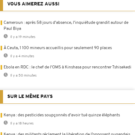
VOUS AIMEREZ AUSSI
Cameroun : après 58 jours d'absence, l'inquiétude grandit autour de
Paul Biya
Il y a 19 minutes
À Ceuta, 1 100 mineurs accueillis pour seulement 90 places
Il y a 4 minutes
Ebola en RDC : le chef de l'OMS à Kinshasa pour rencontrer Tshisekedi
Il y a 50 minutes
SUR LE MÊME PAYS
Kenya : des pesticides soupçonnés d'avoir tué quinze éléphants
Il y a 18 heures
Kenya : des militants réclament la libération de l’opposant ougandais