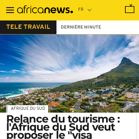
Passer
au
contenu
principal
TELE TRAVAIL
DERNIÈRE MINUTE
AFRIQUE DU SUD
Relance du tourisme :
l'Afrique du Sud veut
proposer le "visa