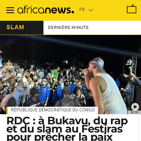
Passer
au
contenu
principal
SLAM
DERNIÈRE MINUTE
RÉPUBLIQUE DÉMOCRATIQUE DU CONGO
02:19
RDC : à Bukavu, du rap
et du slam au Festiras
pour prêcher la paix