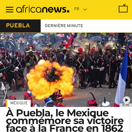
Passer
au
contenu
principal
PUEBLA
DERNIÈRE MINUTE
MEXIQUE
01:00
À Puebla, le Mexique
commémore sa victoire
face à la France en 1862