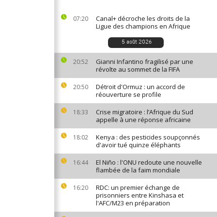
Canal+ décroche les droits de la
07:20
Ligue des champions en Afrique
5 août 2026
Gianni Infantino fragilisé par une
20:52
révolte au sommet de la FIFA
Détroit d'Ormuz : un accord de
20:50
réouverture se profile
Crise migratoire : l’Afrique du Sud
18:33
appelle à une réponse africaine
Kenya : des pesticides soupçonnés
18:02
d'avoir tué quinze éléphants
El Niño : l'ONU redoute une nouvelle
16:44
flambée de la faim mondiale
RDC: un premier échange de
16:20
prisonniers entre Kinshasa et
l'AFC/M23 en préparation