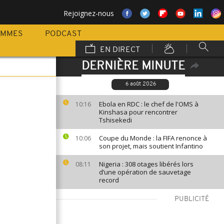
Rejoignez-nous
AMMES
PODCAST
EN DIRECT
DERNIÈRE MINUTE
6 août 2026
Ebola en RDC : le chef de l'OMS à
10:16
Kinshasa pour rencontrer
Tshisekedi
Coupe du Monde : la FIFA renonce à
10:06
son projet, mais soutient Infantino
Nigeria : 308 otages libérés lors
08:11
d’une opération de sauvetage
record
PUBLICITÉ