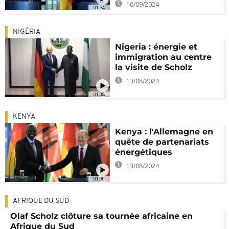
16/09/2024
01:34
NIGÉRIA
Nigeria : énergie et
immigration au centre
la visite de Scholz
13/08/2024
01:08
KENYA
Kenya : l'Allemagne en
quête de partenariats
énergétiques
13/08/2024
01:00
AFRIQUE DU SUD
Olaf Scholz clôture sa tournée africaine en
Afrique du Sud