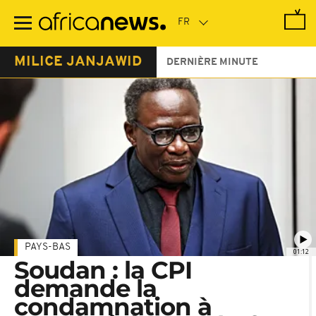
Passer
au
contenu
principal
MILICE JANJAWID
DERNIÈRE MINUTE
PAYS-BAS
01:12
Soudan : la CPI
demande la
condamnation à