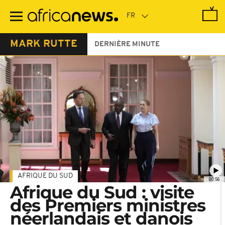
Passer
au
contenu
principal
MARK RUTTE
DERNIÈRE MINUTE
AFRIQUE DU SUD
00:56
Afrique du Sud : visite
des Premiers ministres
néerlandais et danois