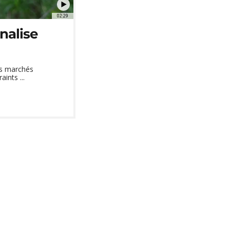
02:29
énalise
urs marchés
ints ...