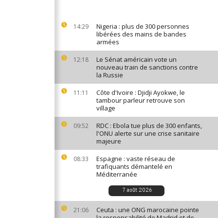
Nigeria : plus de 300 personnes
14:29
libérées des mains de bandes
armées
Le Sénat américain vote un
12:18
nouveau train de sanctions contre
la Russie
Côte d'Ivoire : Djidji Ayokwe, le
11:11
tambour parleur retrouve son
village
RDC : Ebola tue plus de 300 enfants,
09:52
l'ONU alerte sur une crise sanitaire
majeure
Espagne : vaste réseau de
08:33
trafiquants démantelé en
Méditerranée
7 août 2026
Ceuta : une ONG marocaine pointe
21:06
la responsabilité de Madrid et de