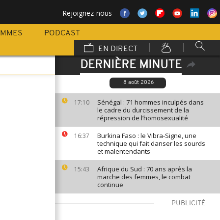
Rejoignez-nous
AMMES
PODCAST
EN DIRECT
DERNIÈRE MINUTE
8 août 2026
Sénégal : 71 hommes inculpés dans
17:10
le cadre du durcissement de la
répression de l’homosexualité
Burkina Faso : le Vibra-Signe, une
16:37
technique qui fait danser les sourds
et malentendants
Afrique du Sud : 70 ans après la
15:43
marche des femmes, le combat
continue
PUBLICITÉ