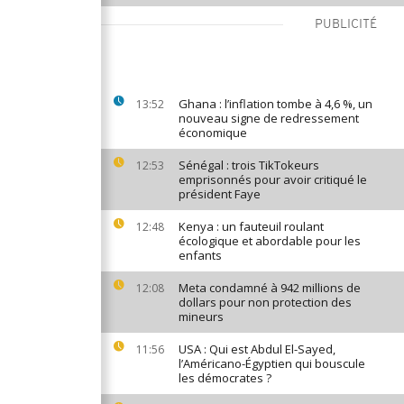
PUBLICITÉ
Ghana : l’inflation tombe à 4,6 %, un
13:52
nouveau signe de redressement
économique
Sénégal : trois TikTokeurs
12:53
emprisonnés pour avoir critiqué le
président Faye
Kenya : un fauteuil roulant
12:48
écologique et abordable pour les
enfants
Meta condamné à 942 millions de
12:08
dollars pour non protection des
mineurs
USA : Qui est Abdul El-Sayed,
11:56
l’Américano-Égyptien qui bouscule
les démocrates ?