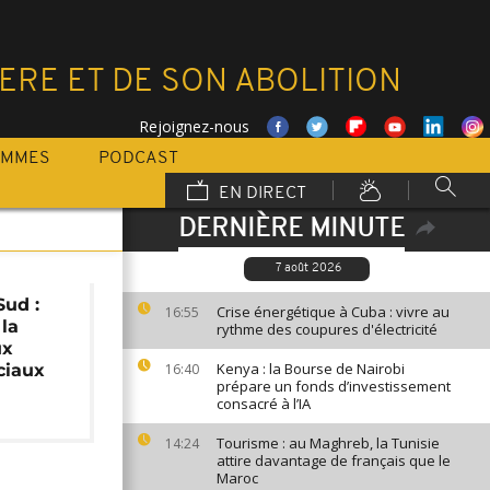
ERE ET DE SON ABOLITION
Rejoignez-nous
AMMES
PODCAST
EN DIRECT
DERNIÈRE MINUTE
7 août 2026
Sud :
Crise énergétique à Cuba : vivre au
16:55
 la
rythme des coupures d'électricité
ux
Kenya : la Bourse de Nairobi
ciaux
16:40
prépare un fonds d’investissement
consacré à l’IA
Tourisme : au Maghreb, la Tunisie
14:24
attire davantage de français que le
Maroc