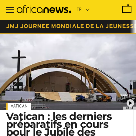
Passer
au
contenu
principal
JMJ JOURNEE MONDIALE DE LA JEUNESS
VATICAN
01:44
Vatican : les derniers
préparatifs en cours
pour le Jubilé des