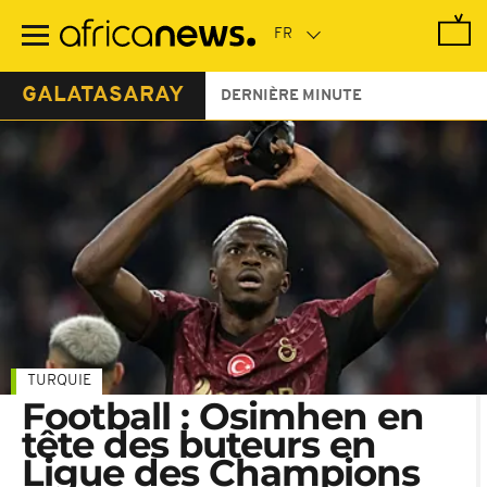
Passer
au
contenu
principal
GALATASARAY
DERNIÈRE MINUTE
TURQUIE
Football : Osimhen en
tête des buteurs en
Ligue des Champions