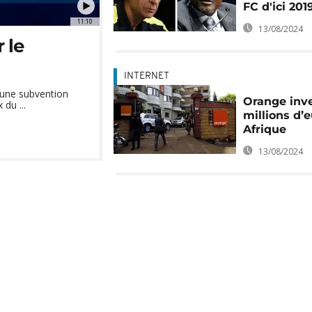
FC d'ici 201
11:10
13/08/2024
 le
INTERNET
 une subvention
Orange inve
du ...
millions d’
Afrique
13/08/2024