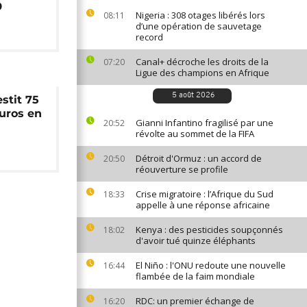
9
Nigeria : 308 otages libérés lors
08:11
d’une opération de sauvetage
record
Canal+ décroche les droits de la
07:20
Ligue des champions en Afrique
5 août 2026
stit 75
euros en
Gianni Infantino fragilisé par une
20:52
révolte au sommet de la FIFA
Détroit d'Ormuz : un accord de
20:50
réouverture se profile
Crise migratoire : l’Afrique du Sud
18:33
appelle à une réponse africaine
Kenya : des pesticides soupçonnés
18:02
d'avoir tué quinze éléphants
El Niño : l'ONU redoute une nouvelle
16:44
flambée de la faim mondiale
RDC: un premier échange de
16:20