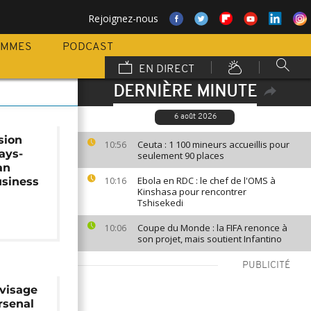
Rejoignez-nous
AMMES
PODCAST
EN DIRECT
DERNIÈRE MINUTE
6 août 2026
sion
Ceuta : 1 100 mineurs accueillis pour
10:56
ays-
seulement 90 places
an
Ebola en RDC : le chef de l'OMS à
usiness
10:16
Kinshasa pour rencontrer
Tshisekedi
Coupe du Monde : la FIFA renonce à
10:06
son projet, mais soutient Infantino
PUBLICITÉ
visage
rsenal