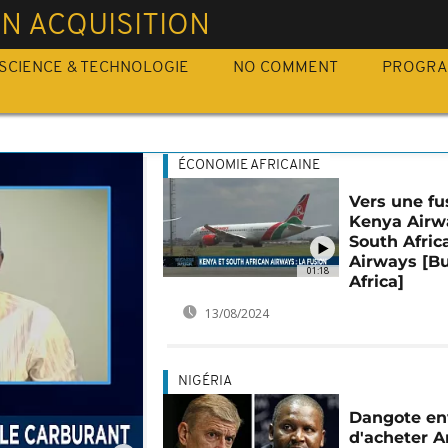
N ACQUISITION
SCIENCE & TECHNOLOGIE
NO COMMENT
PROGR
ÉCONOMIE AFRICAINE
Vers une fu
Kenya Airw
South Afric
Airways [B
01:18
Africa]
13/08/2024
NIGÉRIA
Dangote en
d'acheter A