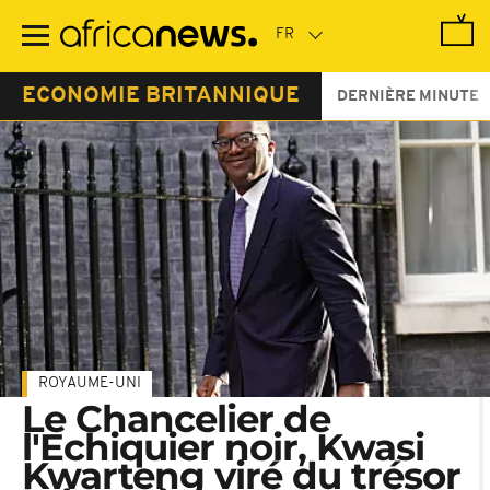
Passer
au
contenu
principal
ECONOMIE BRITANNIQUE
DERNIÈRE MINUTE
ROYAUME-UNI
Le Chancelier de
l'Echiquier noir, Kwasi
Kwarteng viré du trésor