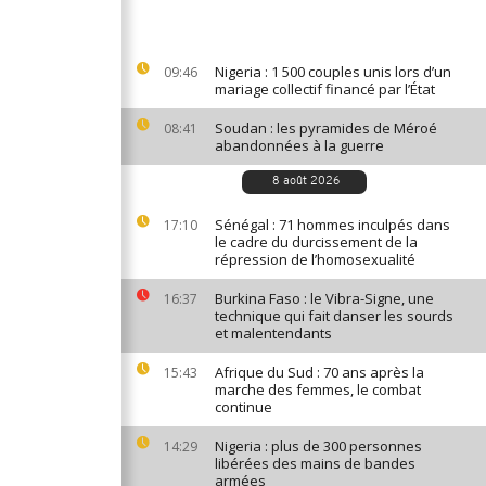
Nigeria : 1 500 couples unis lors d’un
09:46
mariage collectif financé par l’État
Soudan : les pyramides de Méroé
08:41
abandonnées à la guerre
8 août 2026
Sénégal : 71 hommes inculpés dans
17:10
le cadre du durcissement de la
répression de l’homosexualité
Burkina Faso : le Vibra-Signe, une
16:37
technique qui fait danser les sourds
et malentendants
Afrique du Sud : 70 ans après la
15:43
marche des femmes, le combat
continue
Nigeria : plus de 300 personnes
14:29
libérées des mains de bandes
armées