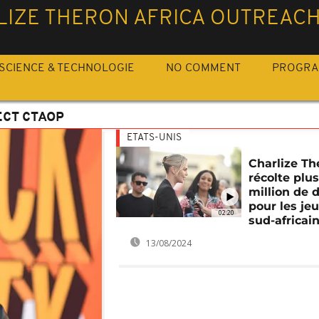
LIZE THERON AFRICA OUTREACH
SCIENCE & TECHNOLOGIE
NO COMMENT
PROGR
ECT CTAOP
ETATS-UNIS
Charlize Th
récolte plu
million de d
pour les je
02:20
sud-africai
13/08/2024