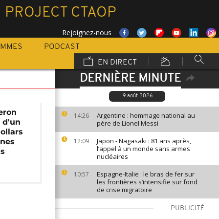
 PROJECT CTAOP
Rejoignez-nous
AMMES
PODCAST
EN DIRECT
DERNIÈRE MINUTE
9 août 2026
eron
Argentine : hommage national au
14:26
s d'un
père de Lionel Messi
ollars
Japon - Nagasaki : 81 ans après,
unes
12:09
l’appel à un monde sans armes
ns
nucléaires
Espagne-Italie : le bras de fer sur
10:57
les frontières s’intensifie sur fond
de crise migratoire
PUBLICITÉ