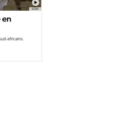
02:00
e en
ud-africains.