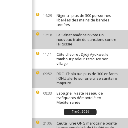
Nigeria : plus de 300 personnes
14:29
libérées des mains de bandes
armées
Le Sénat américain vote un
12:18
nouveau train de sanctions contre
la Russie
Côte d'Ivoire : Djidji Ayokwe, le
11:11
tambour parleur retrouve son
village
RDC : Ebola tue plus de 300 enfants,
09:52
l'ONU alerte sur une crise sanitaire
majeure
Espagne : vaste réseau de
08:33
trafiquants démantelé en
Méditerranée
7 août 2026
Ceuta : une ONG marocaine pointe
21:06
la responsabilité de Madrid et de