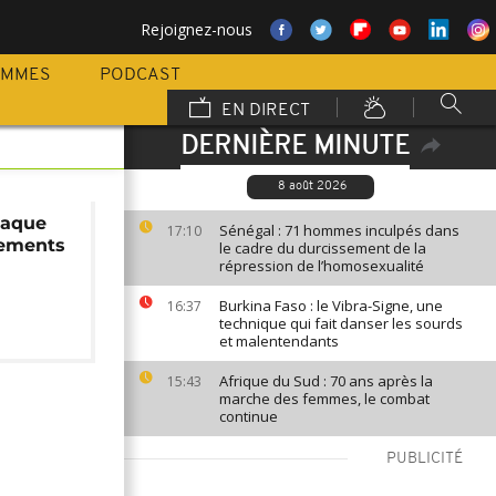
Rejoignez-nous
AMMES
PODCAST
EN DIRECT
DERNIÈRE MINUTE
8 août 2026
taque
Sénégal : 71 hommes inculpés dans
17:10
ements
le cadre du durcissement de la
répression de l’homosexualité
Burkina Faso : le Vibra-Signe, une
16:37
technique qui fait danser les sourds
et malentendants
Afrique du Sud : 70 ans après la
15:43
marche des femmes, le combat
continue
PUBLICITÉ