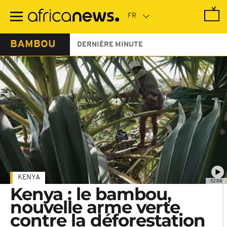
Passer
au
contenu
principal
BAMBOU
DERNIÈRE MINUTE
KENYA
02:04
Kenya : le bambou,
nouvelle arme verte
contre la déforestation