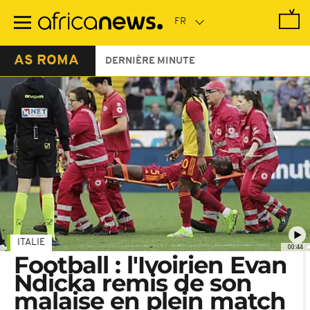
Passer
au
contenu
principal
AS ROMA
DERNIÈRE MINUTE
ITALIE
00:44
Football : l'Ivoirien Evan
Ndicka remis de son
malaise en plein match