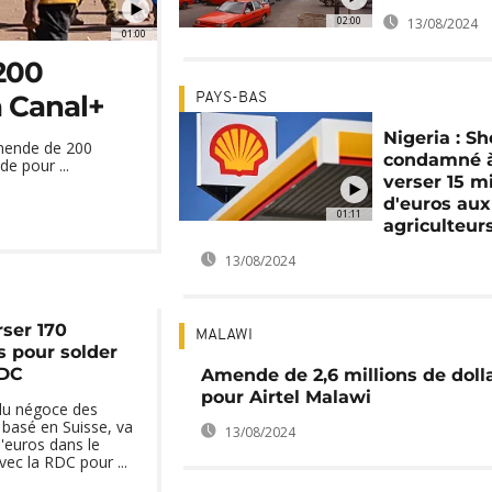
02:00
13/08/2024
01:00
200
à Canal+
PAYS-BAS
Nigeria : Sh
amende de 200
condamné 
e pour ...
verser 15 mi
d'euros aux
01:11
agriculteur
13/08/2024
rser 170
MALAWI
s pour solder
RDC
Amende de 2,6 millions de doll
pour Airtel Malawi
 du négoce des
basé en Suisse, va
13/08/2024
d'euros dans le
ec la RDC pour ...