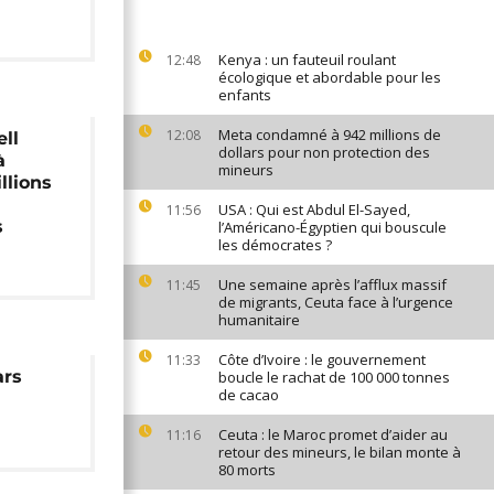
Kenya : un fauteuil roulant
12:48
écologique et abordable pour les
enfants
Meta condamné à 942 millions de
12:08
ell
dollars pour non protection des
à
mineurs
llions
USA : Qui est Abdul El-Sayed,
11:56
s
l’Américano-Égyptien qui bouscule
les démocrates ?
Une semaine après l’afflux massif
11:45
de migrants, Ceuta face à l’urgence
humanitaire
Côte d’Ivoire : le gouvernement
11:33
ars
boucle le rachat de 100 000 tonnes
de cacao
Ceuta : le Maroc promet d’aider au
11:16
retour des mineurs, le bilan monte à
80 morts