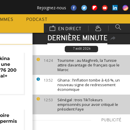
Rejoignez-nous
AMMES
PODCAST
EN DIRECT
DERNIÈRE MINUTE
7 août 2026
rkina
Tourisme : au Maghreb, la Tunisie
14:24
e une
attire davantage de français que le
Maroc
76 200
al+
Ghana : l’inflation tombe à 4,6 %, un
13:52
nouveau signe de redressement
économique
Sénégal : trois TikTokeurs
12:53
emprisonnés pour avoir critiqué le
président Faye
oire
PUBLICITÉ
e permis