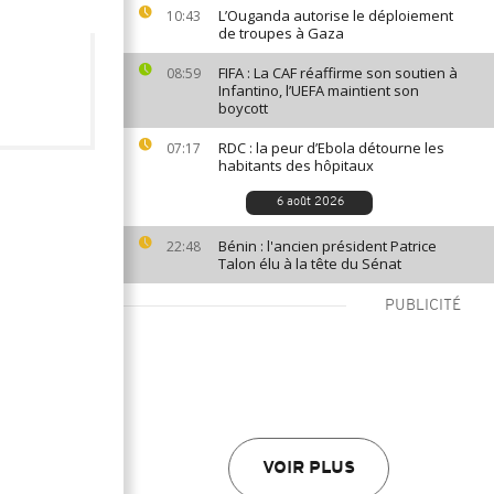
L’Ouganda autorise le déploiement
10:43
de troupes à Gaza
FIFA : La CAF réaffirme son soutien à
08:59
Infantino, l’UEFA maintient son
boycott
RDC : la peur d’Ebola détourne les
07:17
habitants des hôpitaux
6 août 2026
Bénin : l'ancien président Patrice
22:48
Talon élu à la tête du Sénat
PUBLICITÉ
VOIR PLUS