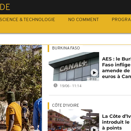
DE
SCIENCE & TECHNOLOGIE
NO COMMENT
PROGR
BURKINA FASO
AES : le Bu
Faso inflig
amende de 
euros à Can
01:03
19/06 - 11:14
CÔTE D'IVOIRE
La Côte d’Iv
introduit l
à points