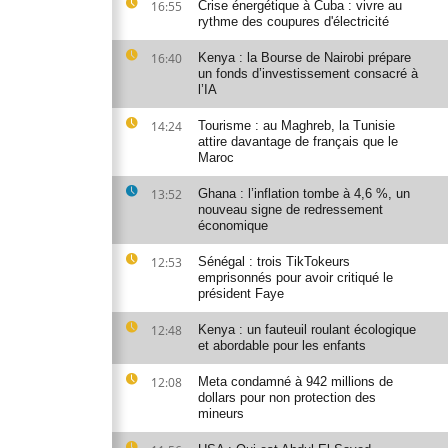
16:55
Crise énergétique à Cuba : vivre au
rythme des coupures d'électricité
16:40
Kenya : la Bourse de Nairobi prépare
un fonds d’investissement consacré à
l’IA
14:24
Tourisme : au Maghreb, la Tunisie
attire davantage de français que le
Maroc
13:52
Ghana : l’inflation tombe à 4,6 %, un
nouveau signe de redressement
économique
12:53
Sénégal : trois TikTokeurs
emprisonnés pour avoir critiqué le
président Faye
12:48
Kenya : un fauteuil roulant écologique
et abordable pour les enfants
12:08
Meta condamné à 942 millions de
dollars pour non protection des
mineurs