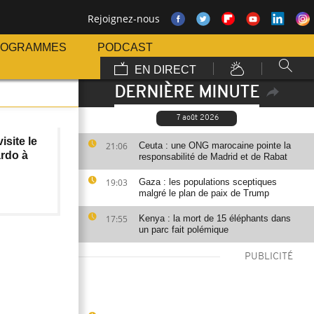
Rejoignez-nous
ROGRAMMES
PODCAST
EN DIRECT
DERNIÈRE MINUTE
7 août 2026
isite le
21:06
Ceuta : une ONG marocaine pointe la
rdo à
responsabilité de Madrid et de Rabat
19:03
Gaza : les populations sceptiques
malgré le plan de paix de Trump
17:55
Kenya : la mort de 15 éléphants dans
un parc fait polémique
PUBLICITÉ