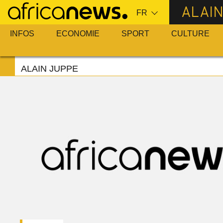
Passer
ALAIN
au
contenu
INFOS
ECONOMIE
SPORT
CULTURE
principal
ALAIN JUPPE