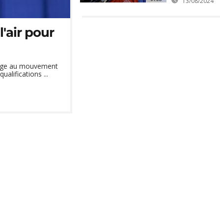
13/08/2024
l'air pour
mage au mouvement
alifications ...