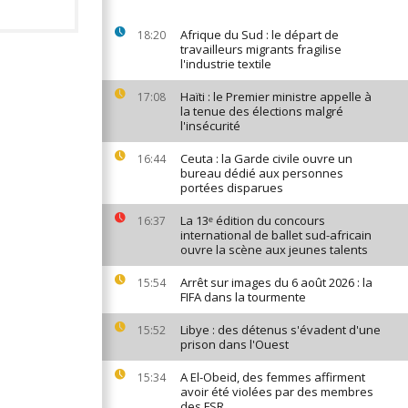
Afrique du Sud : le départ de
18:20
travailleurs migrants fragilise
l'industrie textile
Haïti : le Premier ministre appelle à
17:08
la tenue des élections malgré
l'insécurité
Ceuta : la Garde civile ouvre un
16:44
bureau dédié aux personnes
portées disparues
La 13ᵉ édition du concours
16:37
international de ballet sud-africain
ouvre la scène aux jeunes talents
Arrêt sur images du 6 août 2026 : la
15:54
FIFA dans la tourmente
Libye : des détenus s'évadent d'une
15:52
prison dans l'Ouest
A El-Obeid, des femmes affirment
15:34
avoir été violées par des membres
des FSR