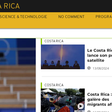
 RICA
SCIENCE & TECHNOLOGIE
NO COMMENT
PROGR
COSTA RICA
Le Costa Ri
lance son p
satellite
13/08/2024
COSTA RICA
Costa Rica :
galère des
migrants af
01:08