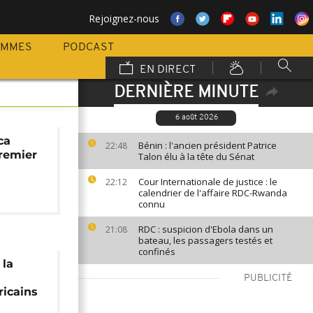
Rejoignez-nous
AMMES
PODCAST
EN DIRECT
DERNIÈRE MINUTE
6 août 2026
ca
Bénin : l'ancien président Patrice
22:48
remier
Talon élu à la tête du Sénat
Cour Internationale de justice : le
22:12
calendrier de l'affaire RDC-Rwanda
connu
RDC : suspicion d'Ebola dans un
21:08
bateau, les passagers testés et
confinés
 la
PUBLICITÉ
ricains