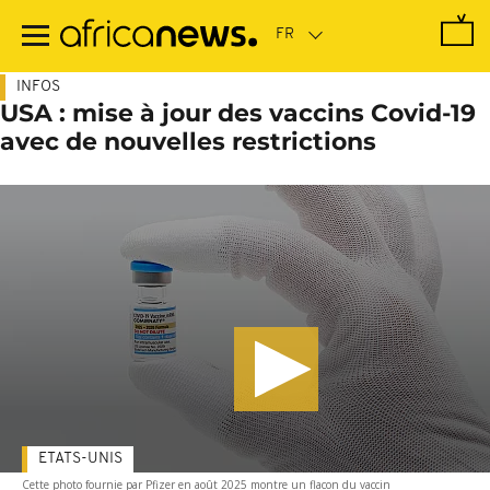
Passer
au
contenu
principal
INFOS
USA : mise à jour des vaccins Covid-19
avec de nouvelles restrictions
ETATS-UNIS
Cette photo fournie par Pfizer en août 2025 montre un flacon du vaccin