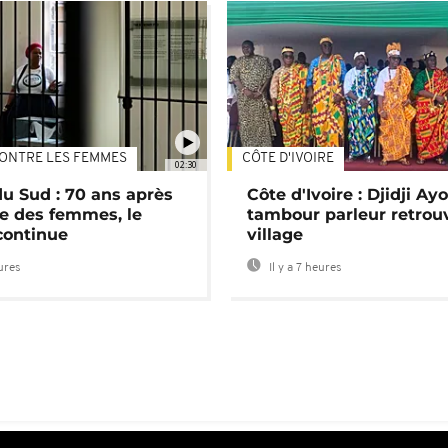
ONTRE LES FEMMES
CÔTE D'IVOIRE
02:30
du Sud : 70 ans après
Côte d'Ivoire : Djidji Ay
e des femmes, le
tambour parleur retrou
continue
village
eures
Il y a 7 heures