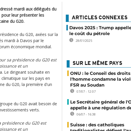
 adressé mardi aux délégués du
our leur présenter les
ARTICLES CONNEXES
icaine du G20.
Davos 2025 : Trump appelle
le coût du pétrole
 présidence du G20, axées sur la
ntés mardi à Davos par le
28/01/2025
u Forum économique mondial.
pour sa présidence du G20 est
SUR LE MÊME PAYS
roissance et un
. Le dirigeant souhaite en
ONU : le Conseil des droits
 climatique sur les pays en
l'homme condamne la viol
ne du G20, la première d'un
FSR au Soudan
07/07 - 12:07
Le Secrétaire général de l
e groupe du G20 avait besoin de
appelle à une régulation de
 investissements verts.
06/07 - 16:38
sa présidence du G20 est
Suisse : des catholiques
roissance et un
traditionalistes défient l'a