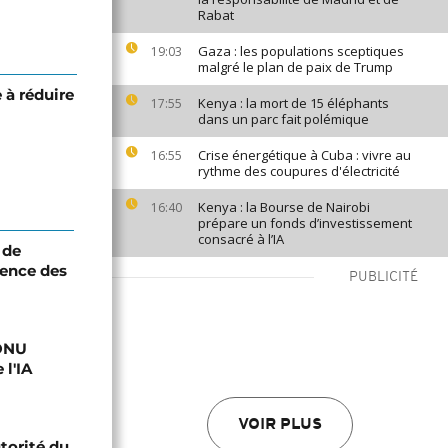
Rabat
Gaza : les populations sceptiques
19:03
malgré le plan de paix de Trump
 à réduire
Kenya : la mort de 15 éléphants
17:55
dans un parc fait polémique
Crise énergétique à Cuba : vivre au
16:55
rythme des coupures d'électricité
Kenya : la Bourse de Nairobi
16:40
prépare un fonds d’investissement
consacré à l’IA
 de
ence des
PUBLICITÉ
'ONU
 l'IA
VOIR PLUS
utorité du