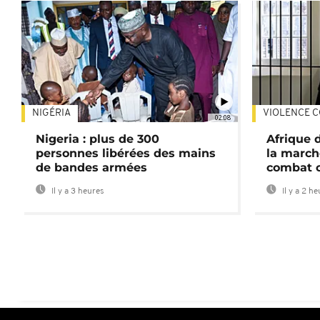
NIGÉRIA
VIOLENCE C
02:08
Nigeria : plus de 300
Afrique 
personnes libérées des mains
la march
de bandes armées
combat 
Il y a 3 heures
Il y a 2 h