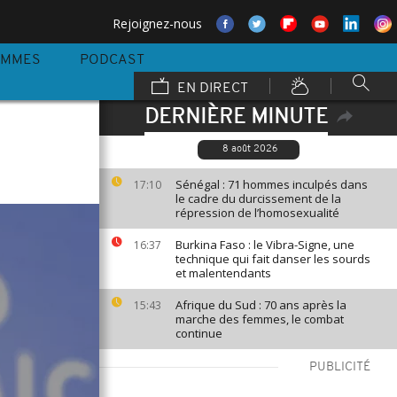
Rejoignez-nous
AMMES
PODCAST
EN DIRECT
DERNIÈRE MINUTE
8 août 2026
Sénégal : 71 hommes inculpés dans
17:10
le cadre du durcissement de la
répression de l’homosexualité
Burkina Faso : le Vibra-Signe, une
16:37
technique qui fait danser les sourds
et malentendants
Afrique du Sud : 70 ans après la
15:43
marche des femmes, le combat
continue
PUBLICITÉ