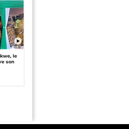
01:58
okwe, le
ve son