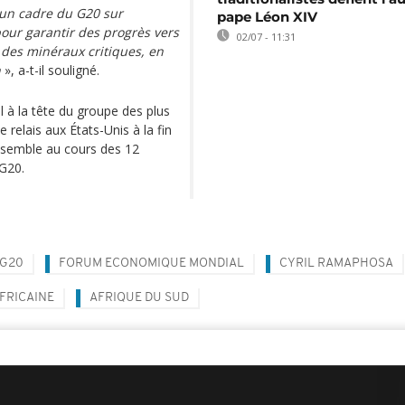
'un cadre du G20 sur
pape Léon XIV
 pour garantir des progrès vers
02/07 - 11:31
 des minéraux critiques, en
n
», a-t-il souligné.
 à la tête du groupe des plus
elais aux États-Unis à la fin
ensemble au cours des 12
G20.
G20
FORUM ECONOMIQUE MONDIAL
CYRIL RAMAPHOSA
FRICAINE
AFRIQUE DU SUD