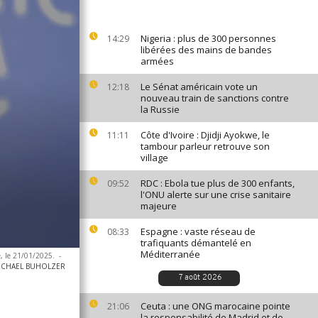
Nigeria : plus de 300 personnes
14:29
libérées des mains de bandes
armées
Le Sénat américain vote un
12:18
nouveau train de sanctions contre
la Russie
Côte d'Ivoire : Djidji Ayokwe, le
11:11
tambour parleur retrouve son
village
RDC : Ebola tue plus de 300 enfants,
09:52
l'ONU alerte sur une crise sanitaire
majeure
Espagne : vaste réseau de
08:33
trafiquants démantelé en
Méditerranée
, le 21/01/2025.
-
MICHAEL BUHOLZER
7 août 2026
Ceuta : une ONG marocaine pointe
21:06
la responsabilité de Madrid et de