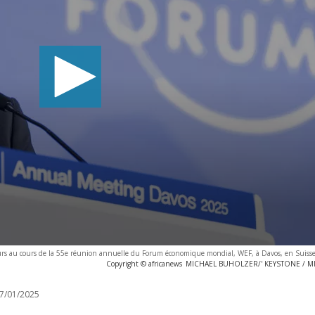
urs au cours de la 55e réunion annuelle du Forum économique mondial, WEF, à Davos, en Suisse
Copyright © africanews
MICHAEL BUHOLZER/' KEYSTONE / 
7/01/2025