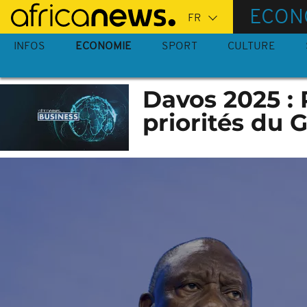
Passer
ECON
au
contenu
INFOS
ECONOMIE
SPORT
CULTURE
principal
Davos 2025 :
priorités du 