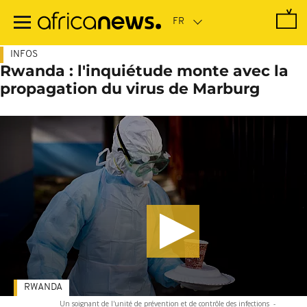
Passer
au
contenu
principal
INFOS
Rwanda : l'inquiétude monte avec la
propagation du virus de Marburg
RWANDA
Un soignant de l'unité de prévention et de contrôle des infections
-