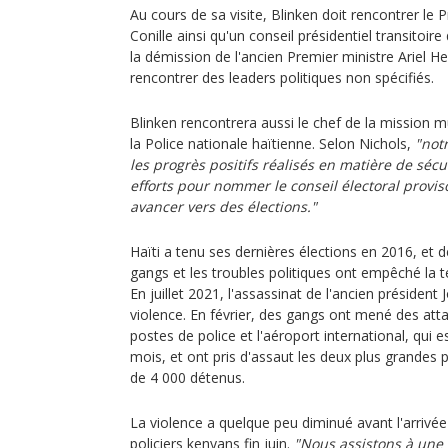
Au cours de sa visite, Blinken doit rencontrer le 
Conille ainsi qu'un conseil présidentiel transitoi
la démission de l'ancien Premier ministre Ariel He
rencontrer des leaders politiques non spécifiés.
Blinken rencontrera aussi le chef de la mission mu
la Police nationale haïtienne. Selon Nichols,
"notr
les progrès positifs réalisés en matière de sécu
efforts pour nommer le conseil électoral proviso
avancer vers des élections."
Haïti a tenu ses dernières élections en 2016, et d
gangs et les troubles politiques ont empêché la t
En juillet 2021, l'assassinat de l'ancien présiden
violence. En février, des gangs ont mené des at
postes de police et l'aéroport international, qui e
mois, et ont pris d'assaut les deux plus grandes p
de 4 000 détenus.
La violence a quelque peu diminué avant l'arrivé
policiers kenyans fin juin.
"Nous assistons à une