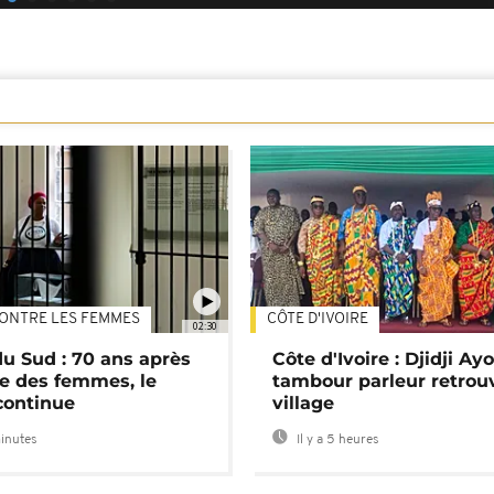
ONTRE LES FEMMES
CÔTE D'IVOIRE
02:30
du Sud : 70 ans après
Côte d'Ivoire : Djidji Ay
e des femmes, le
tambour parleur retrou
continue
village
minutes
Il y a 5 heures