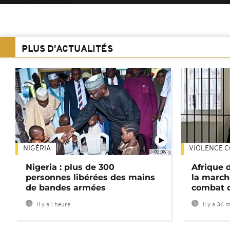
PLUS D'ACTUALITÉS
NIGÉRIA
VIOLENCE C
02:08
Nigeria : plus de 300
Afrique 
personnes libérées des mains
la march
de bandes armées
combat 
Il y a 1 heure
Il y a 36 