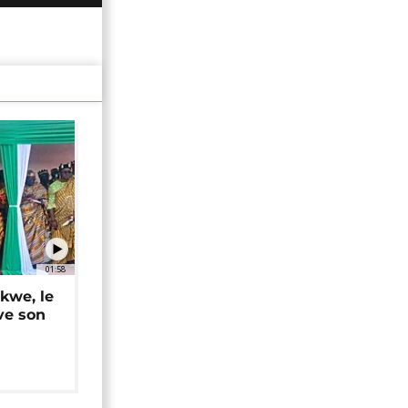
01:58
okwe, le
ve son