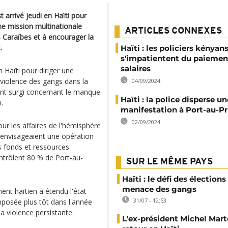
t arrivé jeudi en Haïti pour
ne mission multinationale
ARTICLES CONNEXES
 Caraïbes et à encourager la
.
Haïti : les policiers kényan
s'impatientent du paiemen
salaires
 Haïti pour diriger une
 violence des gangs dans la
04/09/2024
ont surgi concernant le manque
Haïti : la police disperse un
.
manifestation à Port-au-Pr
02/09/2024
our les affaires de l'hémisphère
s envisageaient une opération
s fonds et ressources
ontrôlent 80 % de Port-au-
SUR LE MÊME PAYS
Haïti : le défi des élections
menace des gangs
ent haïtien a étendu l'état
31/07 - 12:53
mposée plus tôt dans l'année
la violence persistante.
L'ex-président Michel Mart