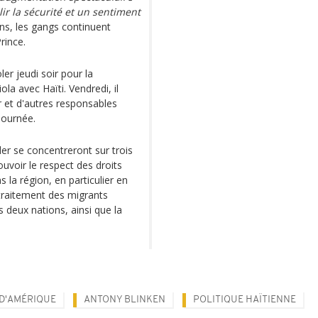
lir la sécurité et un sentiment
s, les gangs continuent
rince.
ler jeudi soir pour la
ola avec Haïti. Vendredi, il
r et d'autres responsables
journée.
er se concentreront sur trois
ouvoir le respect des droits
s la région, en particulier en
 traitement des migrants
s deux nations, ainsi que la
 D'AMÉRIQUE
ANTONY BLINKEN
POLITIQUE HAÏTIENNE