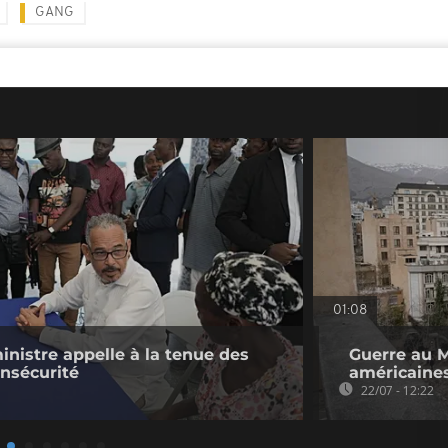
GANG
01:08
ministre appelle à la tenue des
Guerre au M
insécurité
américaines
22/07 - 12:22