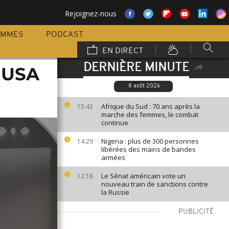
Rejoignez-nous
AMMES
PODCAST
EN DIRECT
DERNIÈRE MINUTE
s USA
8 août 2026
Afrique du Sud : 70 ans après la
15:43
marche des femmes, le combat
continue
Nigeria : plus de 300 personnes
14:29
libérées des mains de bandes
armées
Le Sénat américain vote un
12:18
nouveau train de sanctions contre
la Russie
PUBLICITÉ