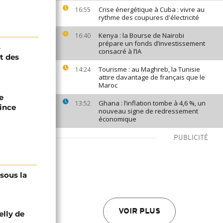
Crise énergétique à Cuba : vivre au
16:55
rythme des coupures d'électricité
Kenya : la Bourse de Nairobi
16:40
prépare un fonds d’investissement
s
consacré à l’IA
t des
Tourisme : au Maghreb, la Tunisie
14:24
attire davantage de français que le
Maroc
e
Ghana : l’inflation tombe à 4,6 %, un
13:52
ince
nouveau signe de redressement
économique
PUBLICITÉ
 sous la
VOIR PLUS
elly de