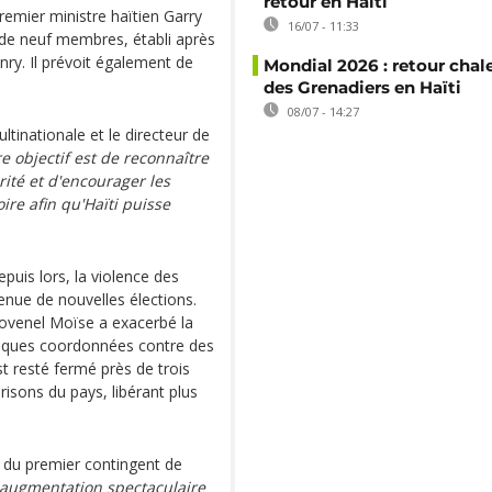
retour en Haïti
Premier ministre haïtien Garry
16/07 - 11:33
re de neuf membres, établi après
nry. Il prévoit également de
Mondial 2026 : retour chal
des Grenadiers en Haïti
08/07 - 14:27
ltinationale et le directeur de
e objectif est de reconnaître
rité et d'encourager les
ire afin qu'Haïti puisse
epuis lors, la violence des
enue de nouvelles élections.
t Jovenel Moïse a exacerbé la
taques coordonnées contre des
st resté fermé près de trois
risons du pays, libérant plus
e du premier contingent de
 augmentation spectaculaire