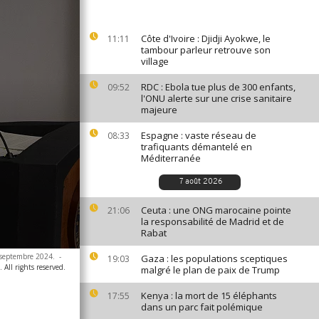
Côte d'Ivoire : Djidji Ayokwe, le
11:11
tambour parleur retrouve son
village
RDC : Ebola tue plus de 300 enfants,
09:52
l'ONU alerte sur une crise sanitaire
majeure
Espagne : vaste réseau de
08:33
trafiquants démantelé en
Méditerranée
7 août 2026
Ceuta : une ONG marocaine pointe
21:06
la responsabilité de Madrid et de
Rabat
5 septembre 2024.
-
Gaza : les populations sceptiques
19:03
All rights reserved.
malgré le plan de paix de Trump
Kenya : la mort de 15 éléphants
17:55
dans un parc fait polémique