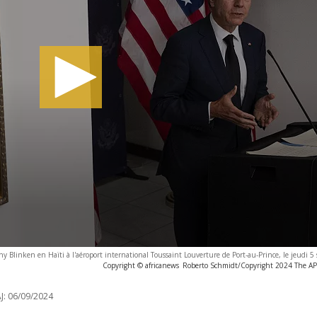
ony Blinken en Haïti à l'aéroport international Toussaint Louverture de Port-au-Prince, le jeudi 
Copyright © africanews
Roberto Schmidt/Copyright 2024 The AP. 
J:
06/09/2024