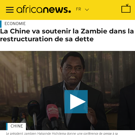
Passer
au
contenu
principal
ECONOMIE
La Chine va soutenir la Zambie dans la
restructuration de sa dette
CHINE
Le président zambien Hakainde Hichilema donne une conférence de presse à sa