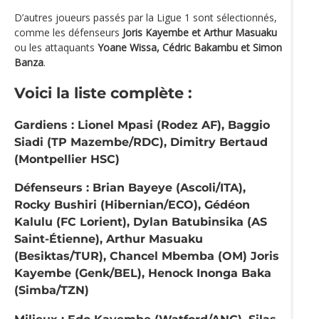
D’autres joueurs passés par la Ligue 1 sont sélectionnés,
comme les défenseurs
Joris Kayembe et Arthur Masuaku
ou les attaquants
Yoane Wissa, Cédric Bakambu et Simon
Banza
.
Voici la liste complète
:
Gardiens : Lionel Mpasi (Rodez AF), Baggio
Siadi (TP Mazembe/RDC), Dimitry Bertaud
(Montpellier HSC)
Défenseurs : Brian Bayeye (Ascoli/ITA),
Rocky Bushiri (Hibernian/ECO), Gédéon
Kalulu (FC Lorient), Dylan Batubinsika (AS
Saint-Étienne), Arthur Masuaku
(Besiktas/TUR), Chancel Mbemba (OM) Joris
Kayembe (Genk/BEL), Henock Inonga Baka
(Simba/TZN)
Milieux : Edo Kayembe (Watford/ANG), Silas