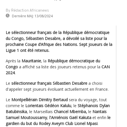
By Rédaction Africanews
Dernière MAJ:
13/08/2024
Le sélectionneur français de la République démocratique
du Congo, Sébastien Desabre, a dévoilé sa liste pour la
prochaine Coupe d’Afrique des Nations. Sept joueurs de la
Ligue 1 ont été retenus.
Après la
Mauritanie
, la
République démocratique du
Congo
a affiché sa liste des joueurs retenus pour la
CAN
2024
.
Le
sélectionneur français Sébastien Desabre
a choisi
d'appeler sept joueurs évoluant actuellement en France.
Le
Montpelliérain Dimitry Bertaud
sera du voyage, tout
comme le
Lorientais Gédéon Kalulu
, le
Stéphanois Dylan
Batubinsika
, le Marseillais
Chancel Mbemba,
le
Nantais
Samuel Moutoussamy
,
l'Amiénois Gaël Kakuta
et enfin
le
gardien du but du Rodey Aveyrn Club Lionel Mpasi
.