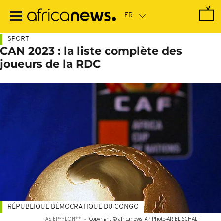
Passer
au
contenu
principal
SPORT
CAN 2023 : la liste complète des
joueurs de la RDC
RÉPUBLIQUE DÉMOCRATIQUE DU CONGO
AS EP**LON**
-
Copyright © africanews
AP Photo
-
ARIEL SCHALIT