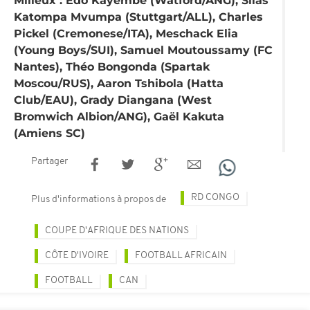
Katompa Mvumpa (Stuttgart/ALL), Charles
Pickel (Cremonese/ITA), Meschack Elia
(Young Boys/SUI), Samuel Moutoussamy (FC
Nantes), Théo Bongonda (Spartak
Moscou/RUS), Aaron Tshibola (Hatta
Club/EAU), Grady Diangana (West
Bromwich Albion/ANG), Gaël Kakuta
(Amiens SC)
Partager
RD CONGO
Plus d'informations à propos de
COUPE D'AFRIQUE DES NATIONS
CÔTE D'IVOIRE
FOOTBALL AFRICAIN
FOOTBALL
CAN