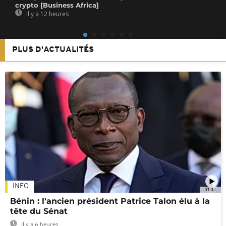
crypto [Business Africa]
Il y a 12 heures
PLUS D'ACTUALITÉS
INFO
01:02
Bénin : l'ancien président Patrice Talon élu à la
tête du Sénat
Il y a 6 heures