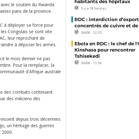
habitants des hôpitaux
 avec le soutien du Rwanda
Il y a 18 heures
stes pans de la province.
RDC : interdiction d’export
EAC à déployer sa force pour
concentrés de cuivre et de
 les Congolais se sont vite
06/08 - 12:25
EAC, leur reprochant de
Ebola en RDC : le chef de l
traindre à déposer les armes.
Kinshasa pour rencontrer
Tshisekedi
ncé le mois dernier ne pas
06/08 - 11:36
mbre. Pour la remplacer, la
ommunauté d'Afrique australe
 que des combats continuent
r des miliciens dits
issent depuis trois décennies
go, un héritage des guerres
t 2000.