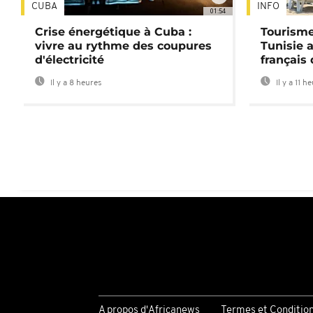
CUBA
INFO
01:54
Crise énergétique à Cuba :
Tourisme
vivre au rythme des coupures
Tunisie 
d'électricité
français
Il y a 8 heures
Il y a 11 h
A propos d'Africanews
Termes et Conditio