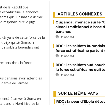
st de la République
 est-africaine, a annoncé
ARTICLES CONNEXES
après que Kinshasa a décidé
n régionale qu'elle juge
Ouganda : menace sur le "t
alcool traditionnel à base 
bananes
 kényans de cette force de la
13/08/2024
nt déjà quitté Goma, la
RDC : les soldats burundais
er de soldats burundais ont
force est-africaine parten
13/08/2024
résents dans la force
RDC : les soldats sud-soud
la force est-africaine quit
13/08/2024
s pensons avoir atteint les
te-parole de l'armée
SUR LE MÊME PAYS
ommencé à arriver à Goma en
RDC : la peur d’Ebola déto
e dans le Nord-Kivu de la