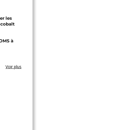
er les
 cobalt
'OMS à
Voir plus