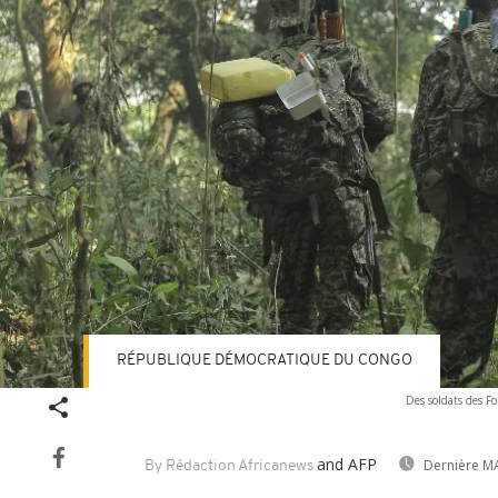
RÉPUBLIQUE DÉMOCRATIQUE DU CONGO
Des soldats des F
and AFP
Dernière MA
By Rédaction Africanews