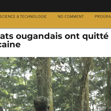
S
SCIENCE & TECHNOLOGIE
NO COMMENT
PROGR
dats ougandais ont quitté 
caine