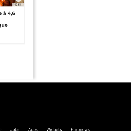
00:51
e à 4,6
que
é
Jobs
Apps
Widgets
Euronews