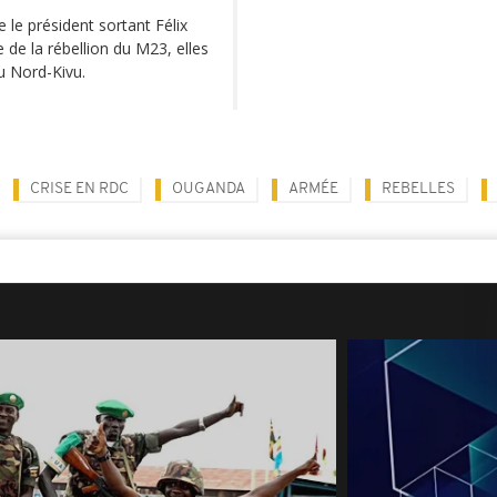
 le président sortant Félix
de la rébellion du M23, elles
du Nord-Kivu.
CRISE EN RDC
OUGANDA
ARMÉE
REBELLES