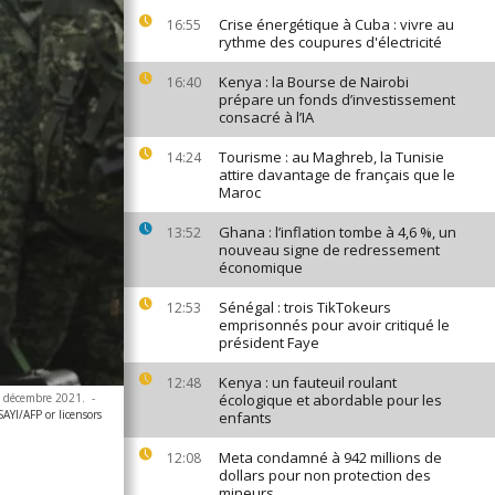
Crise énergétique à Cuba : vivre au
16:55
rythme des coupures d'électricité
Kenya : la Bourse de Nairobi
16:40
prépare un fonds d’investissement
consacré à l’IA
Tourisme : au Maghreb, la Tunisie
14:24
attire davantage de français que le
Maroc
Ghana : l’inflation tombe à 4,6 %, un
13:52
nouveau signe de redressement
économique
Sénégal : trois TikTokeurs
12:53
emprisonnés pour avoir critiqué le
président Faye
Kenya : un fauteuil roulant
12:48
14 décembre 2021.
-
écologique et abordable pour les
YI/AFP or licensors
enfants
Meta condamné à 942 millions de
12:08
dollars pour non protection des
mineurs