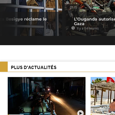
01:11
za Besigye réclame le
L’Ouganda autorise
Gaza
Il y a 14 heures
PLUS D'ACTUALITÉS