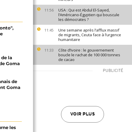
USA : Qui est Abdul El-Sayed,
11:56
l’Américano-Égyptien qui bouscule
les démocrates ?
onto",
Une semaine après l’afflux massif
11:45
de
de migrants, Ceuta face à l’urgence
humanitaire
Côte d’Ivoire : le gouvernement
11:33
boucle le rachat de 100 000 tonnes
 de la
de cacao
t de Goma
PUBLICITÉ
anais de
tent Goma
VOIR PLUS
urne les