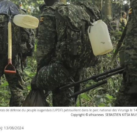
orces de défense du peuple ougandais (UPDF) patrouillent dans le parc national des Virunga le 
Copyright © africanews
SEBASTIEN KITSA MUSA
J:
13/08/2024