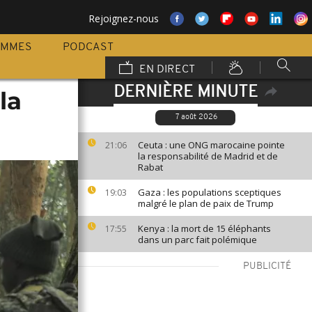
Rejoignez-nous
AMMES
PODCAST
EN DIRECT
DERNIÈRE MINUTE
la
7 août 2026
Ceuta : une ONG marocaine pointe
21:06
la responsabilité de Madrid et de
Rabat
Gaza : les populations sceptiques
19:03
malgré le plan de paix de Trump
Kenya : la mort de 15 éléphants
17:55
dans un parc fait polémique
PUBLICITÉ