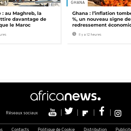
GHANA
01:01
 : au Maghreb, la
Ghana : l’inflation tomb
attire davantage de
%, un nouveau signe de
 que le Maroc
redressement économi
eures
Il y a 12 heures
Réseaux sociaux
ns
Contacts
Politique de Cookie
Distribution
Publicit