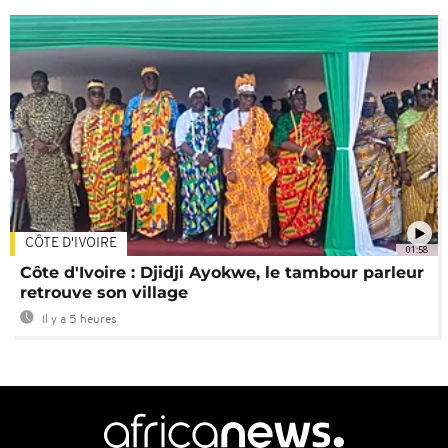
CÔTE D'IVOIRE
01:58
Côte d'Ivoire : Djidji Ayokwe, le tambour parleur
retrouve son village
Il y a 5 heures