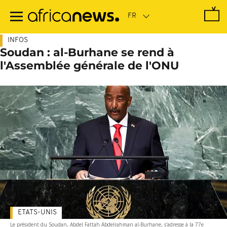
Passer
au
contenu
principal
INFOS
Soudan : al-Burhane se rend à
l'Assemblée générale de l'ONU
ETATS-UNIS
Le président du Soudan, Abdel Fattah Abdelrahman al-Burhane, s'adresse à la 77e