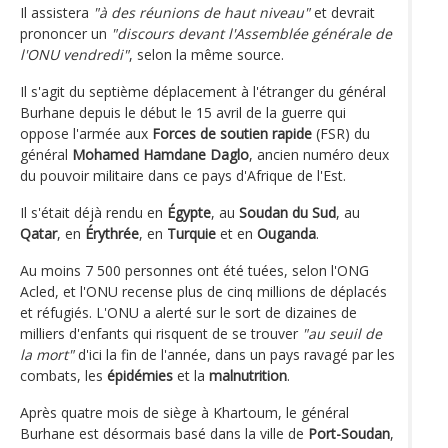
Il assistera
"à des réunions de haut niveau"
et devrait
prononcer un
"discours devant l'Assemblée générale de
l'ONU vendredi"
, selon la même source.
Il s'agit du septième déplacement à l'étranger du général
Burhane depuis le début le 15 avril de la guerre qui
oppose l'armée aux
Forces de soutien rapide
(FSR) du
général
Mohamed Hamdane Daglo
, ancien numéro deux
du pouvoir militaire dans ce pays d'Afrique de l'Est.
Il s'était déjà rendu en
Égypte
, au
Soudan du Sud
, au
Qatar
, en
Érythrée
, en
Turquie
et en
Ouganda
.
Au moins 7 500 personnes ont été tuées, selon l'ONG
Acled, et l'ONU recense plus de cinq millions de déplacés
et réfugiés. L'ONU a alerté sur le sort de dizaines de
milliers d'enfants qui risquent de se trouver
"au seuil de
la mort"
d'ici la fin de l'année, dans un pays ravagé par les
combats, les
épidémies
et la
malnutrition
.
Après quatre mois de siège à Khartoum, le général
Burhane est désormais basé dans la ville de
Port-Soudan
,