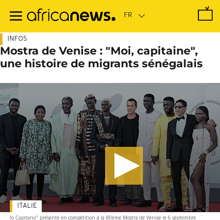
Passer
au
contenu
principal
INFOS
Mostra de Venise : "Moi, capitaine",
une histoire de migrants sénégalais
ITALIE
Io Capitano" présenté en compétition à la 80ème Mostra de Venise le 6 septembre