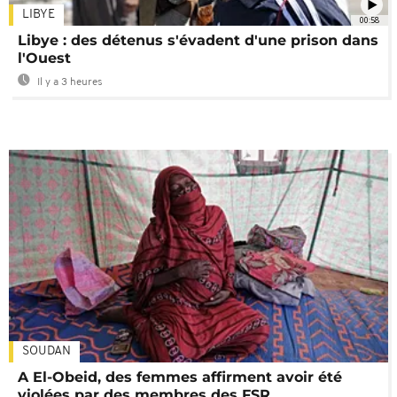
LIBYE
00:58
Libye : des détenus s'évadent d'une prison dans
l'Ouest
Il y a 3 heures
SOUDAN
A El-Obeid, des femmes affirment avoir été
violées par des membres des FSR