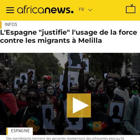
Passer
au
contenu
principal
INFOS
L'Espagne "justifie" l'usage de la force
contre les migrants à Melilla
ESPAGNE
Des manifestants tiennent des pancartes représentant des silhouettes alors qu'ils