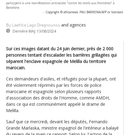
participent à une manifestation antiraciste "contre les morts aux frontières" à
Barcelone.
-
Copyright © africanews
PAU BARRENA/AFP or licensors
and agences
By Laetitia Lago Dregnounou
Dernière MAJ:
13/08/2024
Sur ces images datant du 24 juin dernier, près de 2 000
personnes tentant d'escalader les barrières grillagées qui
séparent l'enclave espagnole de Melilla du territoire
marocain.
Ces demandeurs d'asiles, et réfugiés pour la plupart, ont
été violemment réprimés par les forces de police
marocaine et espagnole selon plusieurs rapports
d'association des droits de l'Homme, comme AMDH,
dans ce qui est communément appelé le drame de
Melilla.
Sauf que ce mercredi, devant les députés, Fernando
Grande Marlaska, ministre espagnol de l'intérieur a balayé
du revers de la main ce rapport. Selon lui, l'action de la