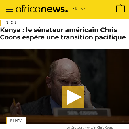
Passer
au
contenu
principal
INFOS
Kenya : le sénateur américain Chris
Coons espère une transition pacifique
KENYA
Le sénateur américain Chris Coons
-