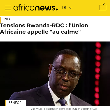
Passer
au
contenu
principal
INFOS
Tensions Rwanda-RDC : l'Union
Africaine appelle "au calme"
SÉNÉGAL
Macky Sall, président en exercice de l'Union africaine (UA)
-