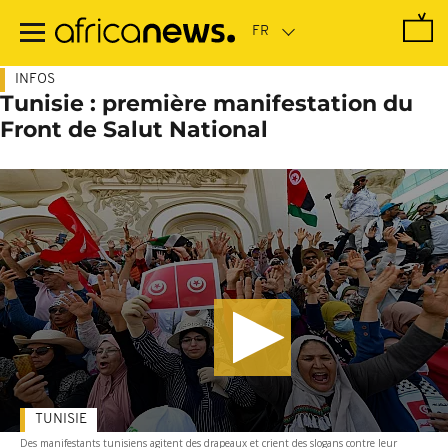
Passer
au
contenu
principal
INFOS
Tunisie : première manifestation du
Front de Salut National
TUNISIE
Des manifestants tunisiens agitent des drapeaux et crient des slogans contre leur