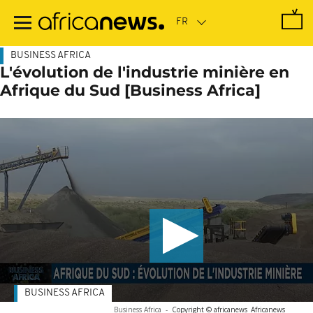
Passer
au
contenu
principal
BUSINESS AFRICA
L'évolution de l'industrie minière en
Afrique du Sud [Business Africa]
BUSINESS AFRICA
Business Africa
-
Copyright © africanews
Africanews