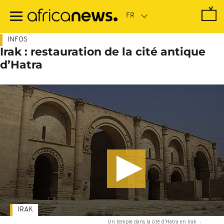
Passer
au
contenu
principal
INFOS
Irak : restauration de la cité antique
d’Hatra
IRAK
Un temple dans la cité d'Hatra en Irak
-