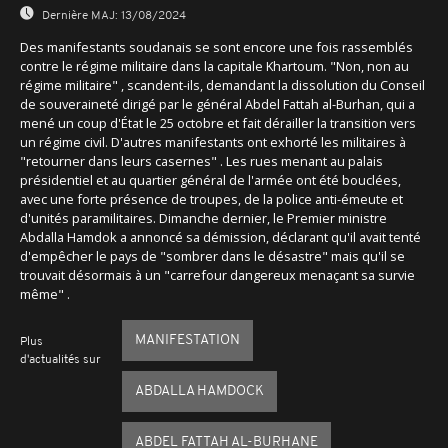
Dernière MAJ:
13/08/2024
Des manifestants soudanais se sont encore une fois rassemblés
contre le régime militaire dans la capitale Khartoum. "Non, non au
régime militaire" , scandent-ils, demandant la dissolution du Conseil
de souveraineté dirigé par le général Abdel Fattah al-Burhan, qui a
mené un coup d'État le 25 octobre et fait dérailler la transition vers
un régime civil. D'autres manifestants ont exhorté les militaires à
"retourner dans leurs casernes" . Les rues menant au palais
présidentiel et au quartier général de l'armée ont été bouclées,
avec une forte présence de troupes, de la police anti-émeute et
d'unités paramilitaires. Dimanche dernier, le Premier ministre
Abdalla Hamdok a annoncé sa démission, déclarant qu'il avait tenté
d'empêcher le pays de "sombrer dans le désastre" mais qu'il se
trouvait désormais à un "carrefour dangereux menaçant sa survie
même" .
MANIFESTATION
Plus
d'actualités sur
ABDALLA HAMDOCK
ABDEL FATTAH AL-BURHANE