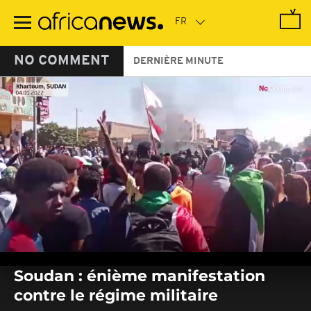
Passer
au
contenu
principal
NO COMMENT
DERNIÈRE MINUTE
0
seconds
Soudan : énième manifestation
of
0
contre le régime militaire
seconds