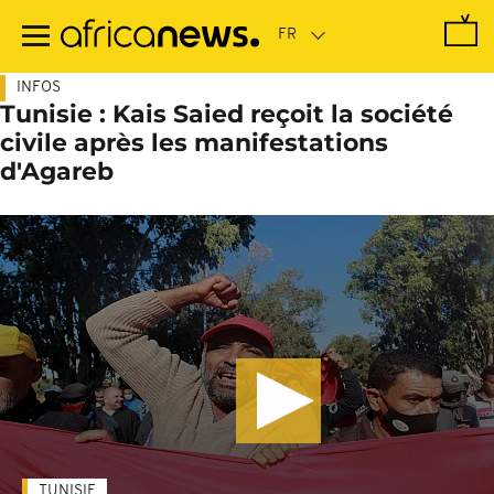
Passer
au
contenu
principal
INFOS
Tunisie : Kais Saied reçoit la société
civile après les manifestations
d'Agareb
TUNISIE